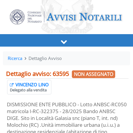
Ricerca
Dettaglio Avviso
Dettaglio avviso: 63595
NON ASSEGNATO
VINCENZO LINO
Delegato alla vendita
DISMISSIONE ENTE PUBBLICO - Lotto ANBSC-RC050
matricola I-RC-322375 - 28/2025 Bando ANBSC
DIGE. Sito in Località Galasia snc (piano T, int. nd)
Molochio (RC) .Unità immobiliare urbana (u.i.u.) a
destinazione residenziale (abitazione di tipo