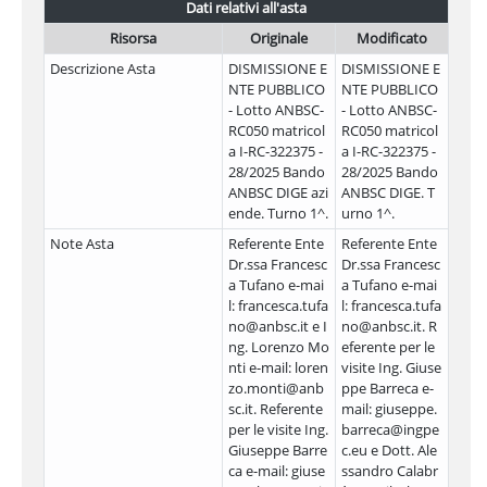
Dati relativi all'asta
Risorsa
Originale
Modificato
Descrizione Asta
DISMISSIONE E
DISMISSIONE E
NTE PUBBLICO
NTE PUBBLICO
- Lotto ANBSC-
- Lotto ANBSC-
RC050 matricol
RC050 matricol
a I-RC-322375 -
a I-RC-322375 -
28/2025 Bando
28/2025 Bando
ANBSC DIGE azi
ANBSC DIGE. T
ende. Turno 1^.
urno 1^.
Note Asta
Referente Ente
Referente Ente
Dr.ssa Francesc
Dr.ssa Francesc
a Tufano e-mai
a Tufano e-mai
l: francesca.tufa
l: francesca.tufa
no@anbsc.it e I
no@anbsc.it. R
ng. Lorenzo Mo
eferente per le
nti e-mail: loren
visite Ing. Giuse
zo.monti@anb
ppe Barreca e-
sc.it. Referente
mail: giuseppe.
per le visite Ing.
barreca@ingpe
Giuseppe Barre
c.eu e Dott. Ale
ca e-mail: giuse
ssandro Calabr