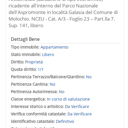
ndrocalabr@pe
ariaconcetta.tri
ricadente all'interno del Parco Nazionale
c.it
podi@pec.com
dell'Aspromonte in località Galasia del Comune di
mercialisti.it
Molochio. NCEU - Cat. A/3 - Foglio 23 – Part.lla 7.
Sup. 141, libero
Dettagli Bene
Tipo immobile:
Appartamento
Stato immobile:
Libero
Diritto:
Proprietà
Quota diritto:
1/1
Pertinenza Terrazzo/Balcone/Giardino:
No
Pertinenza Cantina:
No
Pertinenza Autorimessa:
No
Classe energetica:
In corso di valutazione
Interesse storico o artistico:
Da Verificare
Verifica conformità catastale:
Da Verificare
Identificativo catastale:
Definitivo