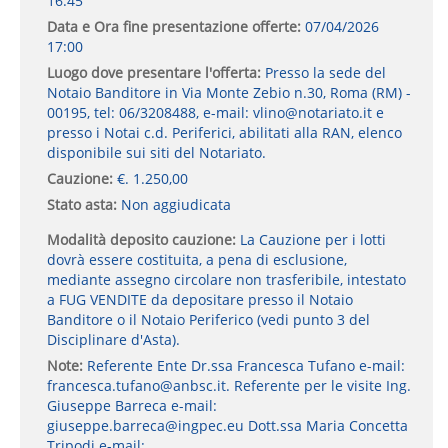
16:45
Data e Ora fine presentazione offerte:
07/04/2026
17:00
Luogo dove presentare l'offerta:
Presso la sede del
Notaio Banditore in Via Monte Zebio n.30, Roma (RM) -
00195, tel: 06/3208488, e-mail: vlino@notariato.it e
presso i Notai c.d. Periferici, abilitati alla RAN, elenco
disponibile sui siti del Notariato.
Cauzione:
€. 1.250,00
Stato asta:
Non aggiudicata
Modalità deposito cauzione:
La Cauzione per i lotti
dovrà essere costituita, a pena di esclusione,
mediante assegno circolare non trasferibile, intestato
a FUG VENDITE da depositare presso il Notaio
Banditore o il Notaio Periferico (vedi punto 3 del
Disciplinare d'Asta).
Note:
Referente Ente Dr.ssa Francesca Tufano e-mail:
francesca.tufano@anbsc.it. Referente per le visite Ing.
Giuseppe Barreca e-mail:
giuseppe.barreca@ingpec.eu Dott.ssa Maria Concetta
Tripodi e-mail: