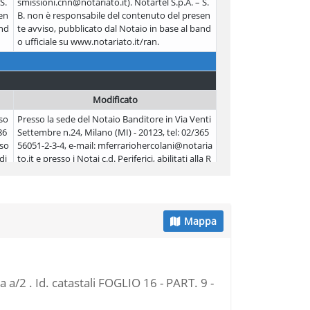
S.
smissioni.cnn@notariato.it). Notartel S.p.A. – S.
en
B. non è responsabile del contenuto del presen
and
te avviso, pubblicato dal Notaio in base al band
o ufficiale su www.notariato.it/ran.
Modificato
so
Presso la sede del Notaio Banditore in Via Venti
86
Settembre n.24, Milano (MI) - 20123, tel: 02/365
sso
56051-2-3-4, e-mail: mferrariohercolani@notaria
di
to.it e presso i Notai c.d. Periferici, abilitati alla R
AN, elenco disponibile sui siti del Notariato.
Mappa
 a/2 . Id. catastali FOGLIO 16 - PART. 9 -