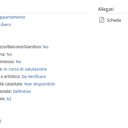
Allegati
ppartamento
Scheda
Libero
1
azzo/Balcone/Giardino:
No
ina:
No
rimessa:
No
a:
In corso di valutazione
 o artistico:
Da Verificare
tà catastale:
Non disponibile
tastale:
Definitivo
ale:
A2
2