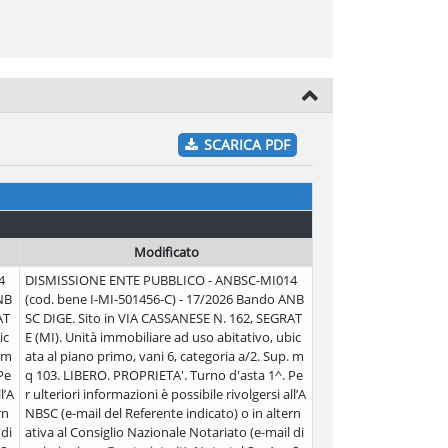
SCARICA PDF
Modificato
4
DISMISSIONE ENTE PUBBLICO - ANBSC-MI014
NB
(cod. bene I-MI-501456-C) - 17/2026 Bando ANB
AT
SC DIGE. Sito in VIA CASSANESE N. 162, SEGRAT
ic
E (MI). Unità immobiliare ad uso abitativo, ubic
. m
ata al piano primo, vani 6, categoria a/2. Sup. m
Pe
q 103. LIBERO. PROPRIETA'. Turno d'asta 1^. Pe
l’A
r ulteriori informazioni è possibile rivolgersi all’A
rn
NBSC (e-mail del Referente indicato) o in altern
 di
ativa al Consiglio Nazionale Notariato (e-mail di