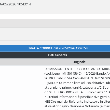
6/05/2026 10:43:14
ERRATA CORRIGE del
26/05/2026 12:43:58
Dati Generali
Originale
DISMISSIONE ENTE PUBBLICO - ANBSC-MI01
(cod. bene I-MI-501456-C) - 15/2026 Bando A
SC DIGE. Sito in VIA CASSANESE N. 162, SEGR
E (MI). Unità immobiliare ad uso abitativo, ub
ata al piano primo, vani 6, categoria a/2. Sup
q 103. LIBERO. PROPRIETA'. Turno d'asta 1^. 
r ulteriori informazioni è possibile rivolgersi al
NBSC (e-mail del Referente indicato) o in alte
ativa al Consiglio Nazionale Notariato (e-mail