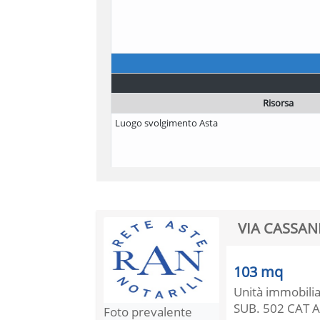
Risorsa
Luogo svolgimento Asta
VIA CASSANE
103 mq
Unità immobiliar
SUB. 502 CAT A
to prevalente
Foto prevalente
Immagine