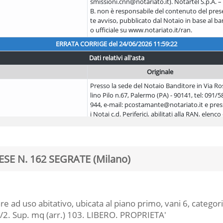
smissioni.cnn@notariato.it). Notartel S.p.A. – 
B. non è responsabile del contenuto del pres
te avviso, pubblicato dal Notaio in base al b
o ufficiale su www.notariato.it/ran.
ERRATA CORRIGE del
24/06/2026 11:59:22
Dati relativi all'asta
Originale
Presso la sede del Notaio Banditore in Via Ro
lino Pilo n.67, Palermo (PA) - 90141, tel: 091/5
944, e-mail: pcostamante@notariato.it e pre
i Notai c.d. Periferici, abilitati alla RAN, elenco 
sponibile sui siti del Notariato.
SE N. 162 SEGRATE (Milano)
e ad uso abitativo, ubicata al piano primo, vani 6, categoria
/2. Sup. mq (arr.) 103. LIBERO. PROPRIETA'
Foto prevalente
Foto prevalente