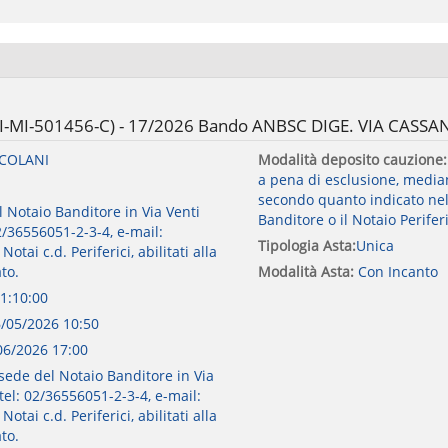
o I-MI-501456-C) - 17/2026 Bando ANBSC DIGE. VIA CASSAN
RCOLANI
Modalità deposito cauzione
a pena di esclusione, median
secondo quanto indicato nel
l Notaio Banditore in Via Venti
Banditore o il Notaio Perifer
2/36556051-2-3-4, e-mail:
Tipologia Asta:
Unica
tai c.d. Periferici, abilitati alla
to.
Modalità Asta:
Con Incanto
1:10:00
/05/2026 10:50
06/2026 17:00
 sede del Notaio Banditore in Via
tel: 02/36556051-2-3-4, e-mail:
tai c.d. Periferici, abilitati alla
to.