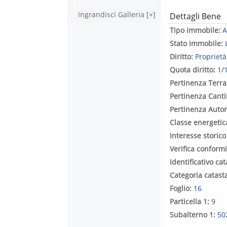
Ingrandisci Galleria [+]
Dettagli Bene
Tipo immobile:
A
Stato immobile:
Diritto:
Proprietà
Quota diritto:
1/
Pertinenza Terr
Pertinenza Cant
Pertinenza Auto
Classe energetic
Interesse storico
Verifica conformi
Identificativo ca
Categoria catast
Foglio:
16
Particella 1:
9
Subalterno 1:
50