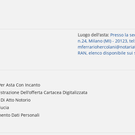
Luogo dell'asta:
Presso la se
n.24, Milano (MI) - 20123, te
mferrariohercolani@notariato.i
RAN, elenco disponibile sui s
er Asta Con Incanto
trazione Dell’offerta Cartacea Digitalizzata
Di Atto Notorio
ducia
ento Dati Personali