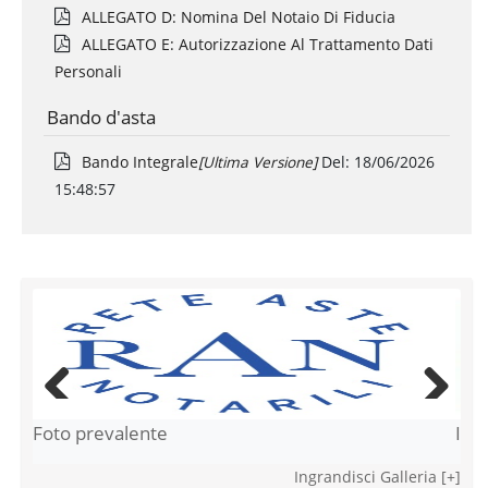
ALLEGATO D: Nomina Del Notaio Di Fiducia
ALLEGATO E: Autorizzazione Al Trattamento Dati
Personali
Bando d'asta
Bando Integrale
[ultima Versione]
Del:
18/06/2026
15:48:57
Foto prevalente
Imm
Previous
Next
Ingrandisci Galleria [+]