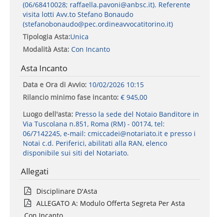
(06/68410028; raffaella.pavoni@anbsc.it). Referente
visita lotti Avv.to Stefano Bonaudo
(stefanobonaudo@pec.ordineavvocatitorino.it)
Tipologia Asta:
Unica
Modalità Asta:
Con Incanto
Asta Incanto
Data e Ora di Avvio:
10/02/2026 10:15
Rilancio minimo fase incanto:
€ 945,00
Luogo dell'asta:
Presso la sede del Notaio Banditore in
Via Tuscolana n.851, Roma (RM) - 00174, tel:
06/7142245, e-mail: cmiccadei@notariato.it e presso i
Notai c.d. Periferici, abilitati alla RAN, elenco
disponibile sui siti del Notariato.
Allegati
Disciplinare D'Asta
ALLEGATO A: Modulo Offerta Segreta Per Asta
Con Incanto