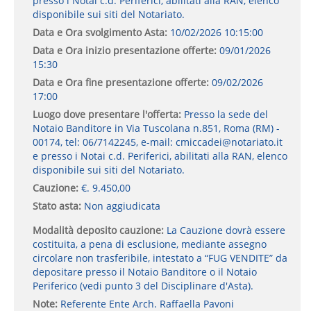
presso i Notai c.d. Periferici, abilitati alla RAN, elenco
disponibile sui siti del Notariato.
Data e Ora svolgimento Asta:
10/02/2026 10:15:00
Data e Ora inizio presentazione offerte:
09/01/2026
15:30
Data e Ora fine presentazione offerte:
09/02/2026
17:00
Luogo dove presentare l'offerta:
Presso la sede del
Notaio Banditore in Via Tuscolana n.851, Roma (RM) -
00174, tel: 06/7142245, e-mail: cmiccadei@notariato.it
e presso i Notai c.d. Periferici, abilitati alla RAN, elenco
disponibile sui siti del Notariato.
Cauzione:
€. 9.450,00
Stato asta:
Non aggiudicata
Modalità deposito cauzione:
La Cauzione dovrà essere
costituita, a pena di esclusione, mediante assegno
circolare non trasferibile, intestato a “FUG VENDITE” da
depositare presso il Notaio Banditore o il Notaio
Periferico (vedi punto 3 del Disciplinare d'Asta).
Note:
Referente Ente Arch. Raffaella Pavoni