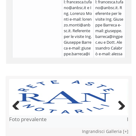
l: francesca.tufa
l: francesca.tufa
no@anbsc.it e I
no@anbsc.it. R
ng. Lorenzo Mo
eferente per le
nti e-mail: loren
visite Ing. Giuse
zo.monti@anb
ppe Barreca e-
sc.it. Referente
mail: giuseppe.
per le visite Ing.
barreca@ingpe
Giuseppe Barre
c.eu e Dott. Ale
ca e-mail: giuse
ssandro Calabr
ppe.barreca@i
ò e-mail: alessa
ngpec.eu e Dot
ndrocalabr@pe
t. Alessandro C
c.it
alabrò e-mail: al
essandrocalabr
@pec.it
ERRATA CORRIGE del
03/03/2026 14:59:17
Immobile urbano
Risorsa
Originale
Modificato
Via Osanna 15 Reggio di C
Via Osanna 15_
oto prevalente
Immagin
Previous
Next
alabria(Reggio di Calabria)
RC.pdf
- Allegato
Ingrandisci Galleria [+]