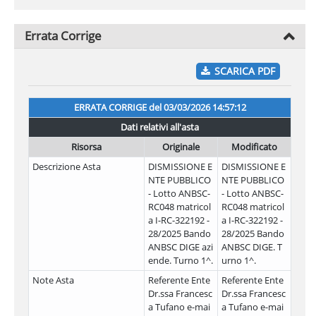
Errata Corrige
SCARICA PDF
ERRATA CORRIGE del
03/03/2026 14:57:12
Dati relativi all'asta
Risorsa
Originale
Modificato
Descrizione Asta
DISMISSIONE E
DISMISSIONE E
NTE PUBBLICO
NTE PUBBLICO
- Lotto ANBSC-
- Lotto ANBSC-
RC048 matricol
RC048 matricol
a I-RC-322192 -
a I-RC-322192 -
28/2025 Bando
28/2025 Bando
ANBSC DIGE azi
ANBSC DIGE. T
ende. Turno 1^.
urno 1^.
Note Asta
Referente Ente
Referente Ente
Dr.ssa Francesc
Dr.ssa Francesc
a Tufano e-mai
a Tufano e-mai