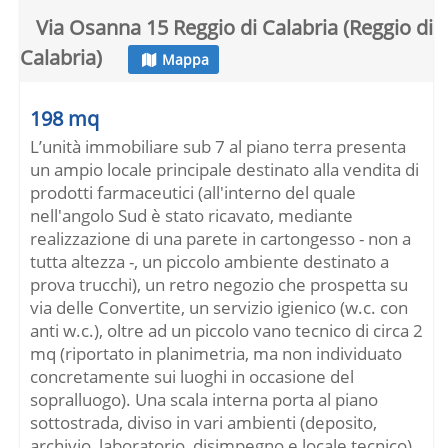
Via Osanna 15 Reggio di C
ANBSC-RC048_
alabria(Reggio di Calabria)
Scheda.pdf
Via Osanna 15 Reggio di Calabria (Reggio di
- Allegato
Calabria)
Mappa
ERRATA CORRIGE del
03/03/2026 15:19:43
Immobile urbano
198 mq
Risorsa
Originale
Modificato
L’unità immobiliare sub 7 al piano terra presenta
Via Osanna 15 Reggio di C
Occupato Senz
Altro
un ampio locale principale destinato alla vendita di
alabria(Reggio di Calabria)
a Titolo
prodotti farmaceutici (all'interno del quale
- Stato immobile
nell'angolo Sud è stato ricavato, mediante
ERRATA CORRIGE del
01/04/2026 16:00:45
realizzazione di una parete in cartongesso - non a
Dati relativi all'asta
tutta altezza -, un piccolo ambiente destinato a
Risorsa
Originale
Modificato
prova trucchi), un retro negozio che prospetta su
Data e Ora di Avvio
08-04-2026 10:1
13-04-2026 10:1
via delle Convertite, un servizio igienico (w.c. con
0
0
anti w.c.), oltre ad un piccolo vano tecnico di circa 2
Data e Ora svolgimento A
08-04-2026 10:1
13-04-2026 10:1
mq (riportato in planimetria, ma non individuato
sta
0
0
concretamente sui luoghi in occasione del
sopralluogo). Una scala interna porta al piano
sottostrada, diviso in vari ambienti (deposito,
archivio, laboratorio, disimpegno e locale tecnico).