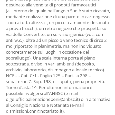
destinato alla vendita di prodotti farmaceutici
(all'interno del quale nell'angolo Sud è stato ricavato,
mediante realizzazione di una parete in cartongesso
- non a tutta altezza -, un piccolo ambiente destinato
a prova trucchi), un retro negozio che prospetta su
via delle Convertite, un servizio igienico (w.c. con
anti w.c.), oltre ad un piccolo vano tecnico di circa 2
mq (riportato in planimetria, ma non individuato
concretamente sui luoghi in occasione del
sopralluogo). Una scala interna porta al piano
sottostrada, diviso in vari ambienti (deposito,
archivio, laboratorio, disimpegno e locale tecnico).
NCEU - Cat. C/1 - Foglio 125 – Part.lla 298 –
subalterno 7. Sup. 198, occupato, piena proprietà.
Turno d'asta 1^. Per ulteriori informazioni è
possibile rivolgersi all’ANBSC (e-mail
dige.ufficioalienazionebeni@anbsc.it) o in alternativa
al Consiglio Nazionale Notariato (e-mail
dismissioni.cnn@notariato.it).